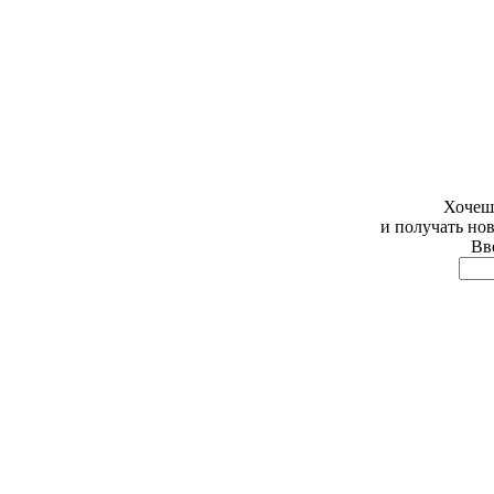
Хочешь
и получать но
Вве