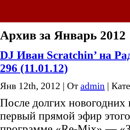
Архив за Январь 2012
DJ Иван Scratchin’ на 
296 (11.01.12)
Янв 12th, 2012 | От
admin
| Кат
После долгих новогодних 
первый прямой эфир этого
программе «Re-Mix» — «З