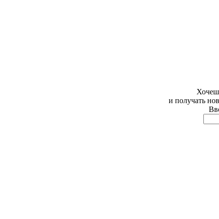
Хочешь
и получать но
Вве