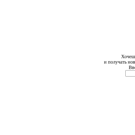
Хочешь
и получать но
Вве