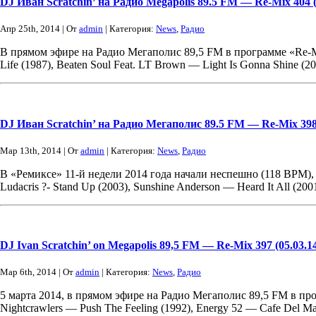
DJ Иван Scratchin’ на Радио Megapolis 89.5 FM — Re-Mix 404 (
Апр 25th, 2014 | От
admin
| Категория:
News
,
Радио
В прямом эфире на Радио Мегаполис 89,5 FM в программе «Re-Mix» 
Life (1987), Beaten Soul Feat. LT Brown — Light Is Gonna Shine (2
DJ Иван Scratchin’ на Радио Мегаполис 89.5 FM — Re-Mix 398 
Мар 13th, 2014 | От
admin
| Категория:
News
,
Радио
В «Ремиксе» 11-й недели 2014 года начали неспешно (118 BPM), п
Ludacris ?- Stand Up (2003), Sunshine Anderson — Heard It All (2
DJ Ivan Scratchin’ on Megapolis 89,5 FM — Re-Mix 397 (05.03.1
Мар 6th, 2014 | От
admin
| Категория:
News
,
Радио
5 марта 2014, в прямом эфире на Радио Мегаполис 89,5 FM в прог
Nightcrawlers — Push The Feeling (1992), Energy 52 — Cafe Del Ma