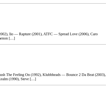
02), Iio — Rapture (2001), ATFC — Spread Love (2006), Caro
menon […]
sh The Feeling On (1992), Klubbheads — Bounce 2 Da Beat (2003),
Realm (1990), Steve […]