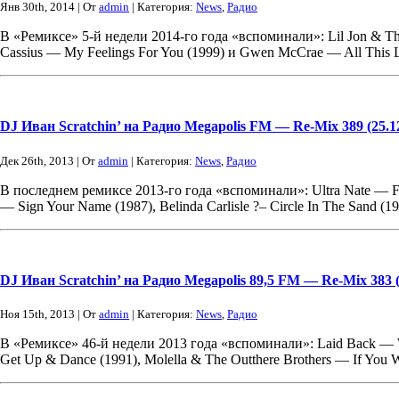
Янв 30th, 2014 | От
admin
| Категория:
News
,
Радио
В «Ремиксе» 5-й недели 2014-го года «вспоминали»: Lil Jon & Th
Cassius — My Feelings For You (1999) и Gwen McCrae — All This L
DJ Иван Scratchin’ на Радио Megapolis FM — Re-Mix 389 (25.1
Дек 26th, 2013 | От
admin
| Категория:
News
,
Радио
В последнем ремиксе 2013-го года «вспоминали»: Ultra Nate — Fre
— Sign Your Name (1987), Belinda Carlisle ?– Circle In The Sand (
DJ Иван Scratchin’ на Радио Megapolis 89,5 FM — Re-Mix 383 (
Ноя 15th, 2013 | От
admin
| Категория:
News
,
Радио
В «Ремиксе» 46-й недели 2013 года «вспоминали»: Laid Back — W
Get Up & Dance (1991), Molella & The Outthere Brothers — If You 