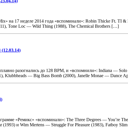
23.04.14)
на 17 неделе 2014 года «вспоминали»: Robin Thicke Ft. TI & Pharr
011), Tone Loc — Wild Thing (1988), The Chemical Brothers […]
(12.03.14)
лавно разогнались до 128 BPM, и «вспомнили»: Indiana — Solo Da
001), Klubbheads — Big Bass Bomb (2000), Janelle Monae — Dance Ap
4)
рамме «Ремикс» «вспоминали»: The Three Degrees — You’re The Fo
r (1993) и Wim Mertens — Struggle For Pleasure (1983), Fatboy Sli