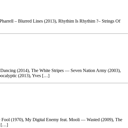
ell – Blurred Lines (2013), Rhythim Is Rhythim ?– Strings Of
ncing (2014), The White Stripes — Seven Nation Army (2003),
ocalyptic (2013), Yves […]
ol (1970), My Digital Enemy feat. Mooli — Wasted (2009), The
m […]