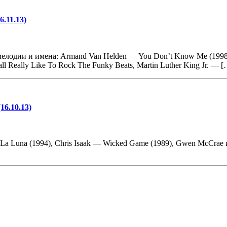
6.11.13)
дии и имена: Armand Van Helden — You Don’t Know Me (1998) и C
ll Really Like To Rock The Funky Beats, Martin Luther King Jr. — 
16.10.13)
a Luna (1994), Chris Isaak — Wicked Game (1989), Gwen McCrae и
.