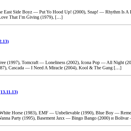
e East Side Boyz — Put Yo Hood Up! (2000), Snap! — Rhythm Is A 
ove That I’m Giving (1979), […]
2.13)
e (1997), Tomcraft — Loneliness (2002), Icona Pop — All Night (2
1987), Cascada — I Need A Miracle (2004), Kool & The Gang […]
13.11.13)
hite Horse (1983), EMF — Unbelievable (1990), Blue Boy — Remem
Wanna Party (1995), Basement Jaxx — Bingo Bango (2000) и Bolivar