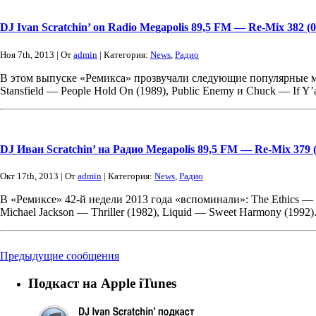
DJ Ivan Scratchin’ on Radio Megapolis 89,5 FM — Re-Mix 382 (0
Ноя 7th, 2013 | От
admin
| Категория:
News
,
Радио
В этом выпуске «Ремикса» прозвучали следующие популярные мело
Stansfield — People Hold On (1989), Public Enemy и Chuck — If Y’a
DJ Иван Scratchin’ на Радио Megapolis 89,5 FM — Re-Mix 379 (
Окт 17th, 2013 | От
admin
| Категория:
News
,
Радио
В «Ремиксе» 42-й недели 2013 года «вспоминали»: The Ethics — L
Michael Jackson — Thriller (1982), Liquid — Sweet Harmony (1992)
Предыдущие сообщения
Подкаст на Apple iTunes