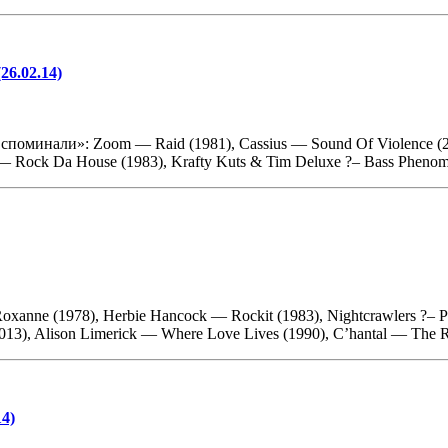
26.02.14)
споминали»: Zoom — Raid (1981), Cassius — Sound Of Violence (20
 — Rock Da House (1983), Krafty Kuts & Tim Deluxe ?– Bass Pheno
nne (1978), Herbie Hancock — Rockit (1983), Nightcrawlers ?– Pu
2013), Alison Limerick — Where Love Lives (1990), C’hantal — The 
14)