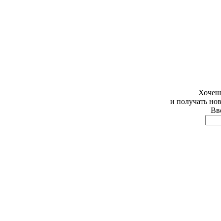
Хочешь
и получать но
Вве