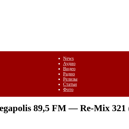
News
Аудио
Видео
Радио
Релизы
Статьи
Фото
gapolis 89,5 FM — Re-Mix 321 (