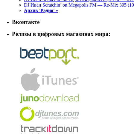
DJ Иван Scratchin’ on Megapolis FM — Re-Mix 395 (19
Архив 'Радио' »
Вконтакте
Релизы в цифровых магазинах мира: