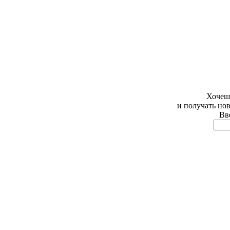
Хочешь
и получать но
Вве