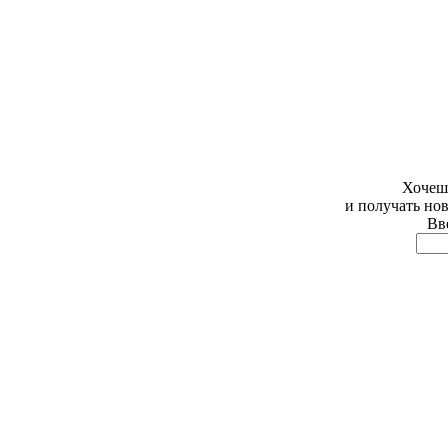
Хочешь
и получать но
Вве