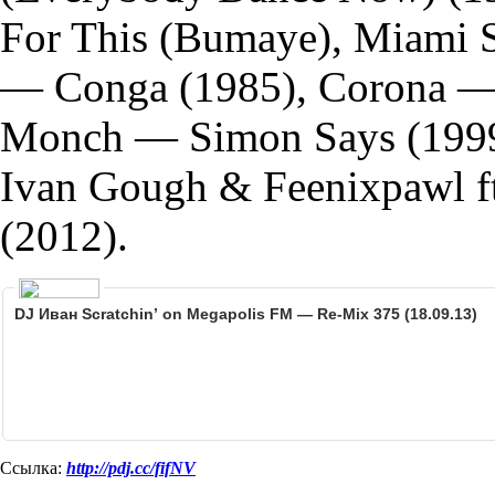
For This (Bumaye), Miami 
— Conga (1985), Corona —
Monch — Simon Says (1999)
Ivan Gough & Feenixpawl f
(2012).
DJ Иван Scratchin’ on Megapolis FM — Re-Mix 375 (18.09.13)
Ссылка:
http://pdj.cc/fifNV