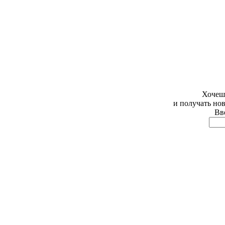
Хочешь
и получать но
Вве