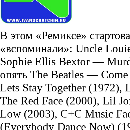
В этом «Ремиксе» стартов
«вспоминали»: Uncle Louie 
Sophie Ellis Bextor — Murd
опять The Beatles — Come 
Lets Stay Together (1972),
The Red Face (2000), Lil J
Low (2003), C+C Music Fa
(Everybody Dance Now) (1