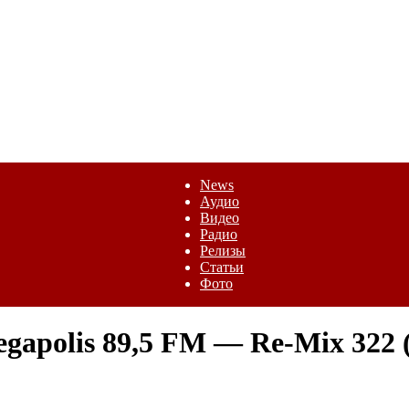
News
Аудио
Видео
Радио
Релизы
Статьи
Фото
gapolis 89,5 FM — Re-Mix 322 (