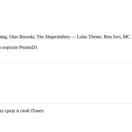
ng, Olav Basoski, The Shapeshifters — Lolas Theme, Bon Jovi, MC D
р портале PromoDJ.
ку
сразу в свой iTunes: