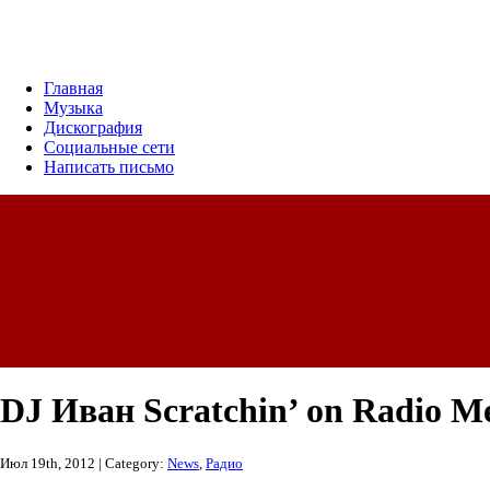
Главная
Музыка
Дискография
Социальные сети
Написать письмо
DJ Иван Scratchin’ on Radio Me
Июл 19th, 2012 | Category:
News
,
Радио