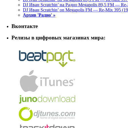
DJ Иван Scratchin’ на Радио Megapolis 89,5 FM — Re-
DJ Иван Scratchin’ on Megapolis FM — Re-Mix 395 (19
Архив 'Радио' »
Вконтакте
Релизы в цифровых магазинах мира: